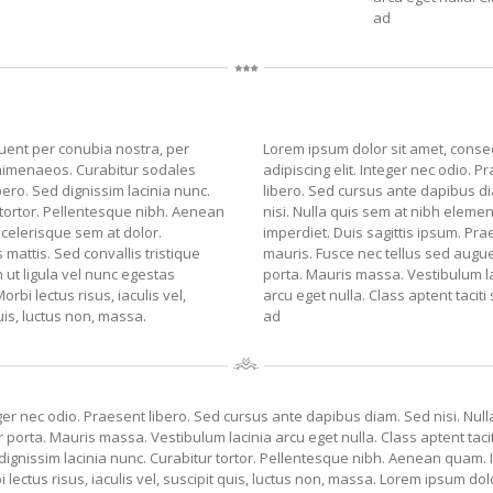
ad
quent per conubia nostra, per
Lorem ipsum dolor sit amet, conse
himenaeos. Curabitur sodales
adipiscing elit. Integer nec odio. P
libero. Sed dignissim lacinia nunc.
libero. Sed cursus ante dapibus d
 tortor. Pellentesque nibh. Aenean
nisi. Nulla quis sem at nibh eleme
scelerisque sem at dolor.
imperdiet. Duis sagittis ipsum. Pr
attis. Sed convallis tristique
mauris. Fusce nec tellus sed aug
 ut ligula vel nunc egestas
porta. Mauris massa. Vestibulum l
Morbi lectus risus, iaculis vel,
arcu eget nulla. Class aptent taciti
uis, luctus non, massa.
ad
eger nec odio. Praesent libero. Sed cursus ante dapibus diam. Sed nisi. Nul
orta. Mauris massa. Vestibulum lacinia arcu eget nulla. Class aptent tacit
 dignissim lacinia nunc. Curabitur tortor. Pellentesque nibh. Aenean quam.
i lectus risus, iaculis vel, suscipit quis, luctus non, massa. Lorem ipsum dol