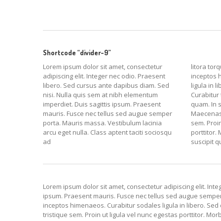
Shortcode “divider-9”
Lorem ipsum dolor sit amet, consectetur
litora tor
adipiscing elit. Integer nec odio. Praesent
inceptos 
libero. Sed cursus ante dapibus diam. Sed
ligula in 
nisi. Nulla quis sem at nibh elementum
Curabitur
imperdiet. Duis sagittis ipsum. Praesent
quam. In 
mauris. Fusce nec tellus sed augue semper
Maecenas m
porta. Mauris massa. Vestibulum lacinia
sem. Proin
arcu eget nulla. Class aptent taciti sociosqu
porttitor. 
ad
suscipit q
Lorem ipsum dolor sit amet, consectetur adipiscing elit. Int
ipsum. Praesent mauris. Fusce nec tellus sed augue semper p
inceptos himenaeos. Curabitur sodales ligula in libero. Sed
tristique sem. Proin ut ligula vel nunc egestas porttitor. Morb