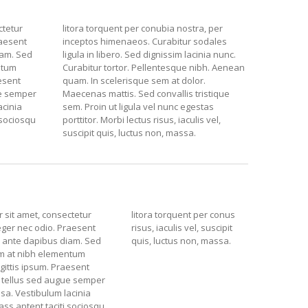
ctetur
litora torquent per conubia nostra, per
raesent
inceptos himenaeos. Curabitur sodales
iam. Sed
ligula in libero. Sed dignissim lacinia nunc.
ntum
Curabitur tortor. Pellentesque nibh. Aenean
aesent
quam. In scelerisque sem at dolor.
ue semper
Maecenas mattis. Sed convallis tristique
acinia
sem. Proin ut ligula vel nunc egestas
 sociosqu
porttitor. Morbi lectus risus, iaculis vel,
suscipit quis, luctus non, massa.
 sit amet, consectetur
litora torquent per conus
nteger nec odio. Praesent
risus, iaculis vel, suscipit
s ante dapibus diam. Sed
quis, luctus non, massa.
sem at nibh elementum
gittis ipsum. Praesent
 tellus sed augue semper
sa. Vestibulum lacinia
lass aptent taciti sociosqu