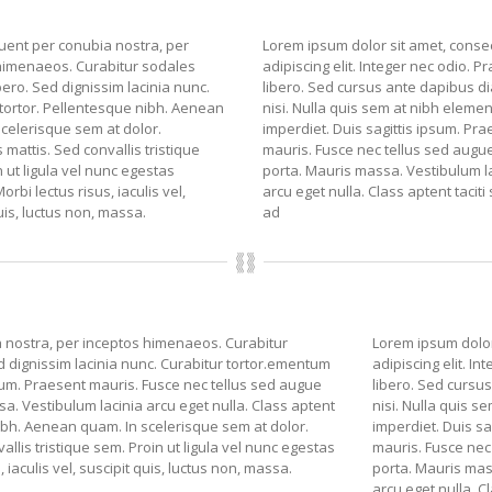
quent per conubia nostra, per
Lorem ipsum dolor sit amet, conse
himenaeos. Curabitur sodales
adipiscing elit. Integer nec odio. P
libero. Sed dignissim lacinia nunc.
libero. Sed cursus ante dapibus d
 tortor. Pellentesque nibh. Aenean
nisi. Nulla quis sem at nibh eleme
scelerisque sem at dolor.
imperdiet. Duis sagittis ipsum. Pr
attis. Sed convallis tristique
mauris. Fusce nec tellus sed aug
 ut ligula vel nunc egestas
porta. Mauris massa. Vestibulum l
Morbi lectus risus, iaculis vel,
arcu eget nulla. Class aptent taciti
uis, luctus non, massa.
ad
a nostra, per inceptos himenaeos. Curabitur
Lorem ipsum dolor
ed dignissim lacinia nunc. Curabitur tortor.ementum
adipiscing elit. I
psum. Praesent mauris. Fusce nec tellus sed augue
libero. Sed cursu
. Vestibulum lacinia arcu eget nulla. Class aptent
nisi. Nulla quis 
nibh. Aenean quam. In scelerisque sem at dolor.
imperdiet. Duis sa
llis tristique sem. Proin ut ligula vel nunc egestas
mauris. Fusce nec
, iaculis vel, suscipit quis, luctus non, massa.
porta. Mauris mas
arcu eget nulla. C