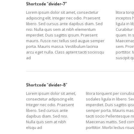
Shortcode “divider-7”
Lorem ipsum dolor sit amet, consectetur
litora tor
adipiscing elit. Integer nec odio. Praesent
inceptos 
libero. Sed cursus ante dapibus diam. Sed
ligula in 
nisi. Nulla quis sem at nibh elementum
Curabitur
imperdiet. Duis sagittis ipsum. Praesent
quam. In 
mauris. Fusce nec tellus sed augue semper
Maecenas m
porta. Mauris massa. Vestibulum lacinia
sem. Proin
arcu eget nulla. Class aptent taciti sociosqu
porttitor. 
ad
suscipit q
Shortcode “divider-8”
Lorem ipsum dolor sit amet,
litora torquent per conubi
consectetur adipiscing elit.
sodales ligula in libero. S
Integer nec odio. Praesent
imperdiet. Duis sagittis i
libero. Sed cursus ante
semper porta. Mauris massa
dapibus diam. Sed nisi.
taciti socio Pellentesque 
Nulla quis sem at nibh
Maecenas mattis. Sed conva
elsqu ad
porttitor. Morbi lectus risus