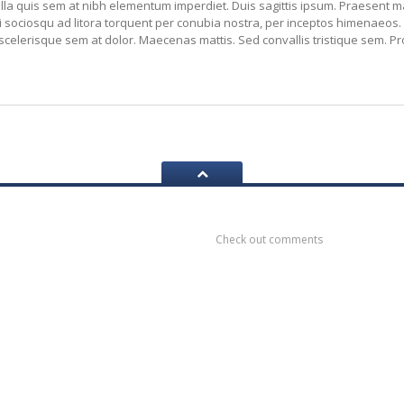
ulla quis sem at nibh elementum imperdiet. Duis sagittis ipsum. Praesent 
ti sociosqu ad litora torquent per conubia nostra, per inceptos himenaeos. C
celerisque sem at dolor. Maecenas mattis. Sed convallis tristique sem. Proin
ook
Recent
Comments
Check out comments