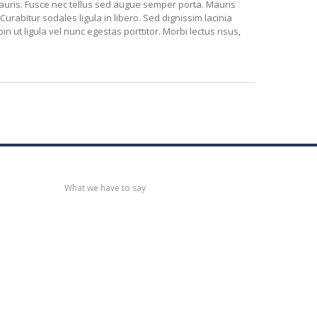
mauris. Fusce nec tellus sed augue semper porta. Mauris
urabitur sodales ligula in libero. Sed dignissim lacinia
 ut ligula vel nunc egestas porttitor. Morbi lectus risus,
Recent
post
What we have to say
Notification
No. 270 Kolsewadi Waterline
Work
Notification
No. 269 Kasarvadavali
Gaimukh Road Work
Notification
No. 268 Kasarvadavali
Gaimukh Road Work
Notification
No. 267 No Entry and