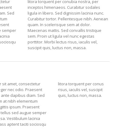
ctetur
litora torquent per conubia nostra, per
raesent
inceptos himenaeos. Curabitur sodales
iam. Sed
ligula in libero. Sed dignissim lacinia nunc.
ntum
Curabitur tortor. Pellentesque nibh. Aenean
aesent
quam. In scelerisque sem at dolor.
ue semper
Maecenas mattis. Sed convallis tristique
acinia
sem. Proin ut ligula vel nunc egestas
 sociosqu
porttitor. Morbi lectus risus, iaculis vel,
suscipit quis, luctus non, massa.
 sit amet, consectetur
litora torquent per conus
nteger nec odio. Praesent
risus, iaculis vel, suscipit
s ante dapibus diam. Sed
quis, luctus non, massa.
sem at nibh elementum
gittis ipsum. Praesent
 tellus sed augue semper
sa. Vestibulum lacinia
lass aptent taciti sociosqu