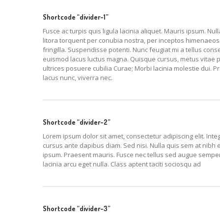
Shortcode “divider-1”
Fusce ac turpis quis ligula lacinia aliquet. Mauris ipsum. Nu
litora torquent per conubia nostra, per inceptos himenaeos. N
fringilla. Suspendisse potenti. Nunc feugiat mi a tellus con
euismod lacus luctus magna. Quisque cursus, metus vitae p
ultrices posuere cubilia Curae; Morbi lacinia molestie dui. 
lacus nunc, viverra nec.
Shortcode “divider-2”
Lorem ipsum dolor sit amet, consectetur adipiscing elit. Inte
cursus ante dapibus diam. Sed nisi. Nulla quis sem at nibh 
ipsum. Praesent mauris. Fusce nec tellus sed augue sempe
lacinia arcu eget nulla. Class aptent taciti sociosqu ad
Shortcode “divider-3”