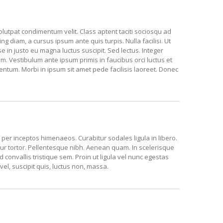
volutpat condimentum velit. Class aptent taciti sociosqu ad
g diam, a cursus ipsum ante quis turpis. Nulla facilisi. Ut
e in justo eu magna luctus suscipit. Sed lectus. Integer
 Vestibulum ante ipsum primis in faucibus orci luctus et
entum. Morbi in ipsum sit amet pede facilisis laoreet. Donec
 per inceptos himenaeos. Curabitur sodales ligula in libero.
tur tortor. Pellentesque nibh. Aenean quam. In scelerisque
convallis tristique sem. Proin ut ligula vel nunc egestas
s vel, suscipit quis, luctus non, massa.