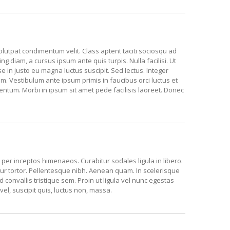
volutpat condimentum velit. Class aptent taciti sociosqu ad
g diam, a cursus ipsum ante quis turpis. Nulla facilisi. Ut
e in justo eu magna luctus suscipit. Sed lectus. Integer
 Vestibulum ante ipsum primis in faucibus orci luctus et
entum. Morbi in ipsum sit amet pede facilisis laoreet. Donec
 per inceptos himenaeos. Curabitur sodales ligula in libero.
tur tortor. Pellentesque nibh. Aenean quam. In scelerisque
convallis tristique sem. Proin ut ligula vel nunc egestas
s vel, suscipit quis, luctus non, massa.