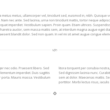
lla metus metus, ullamcorper vel, tincidunt sed, euismod in, nibh. Quisque 
am nec ante. Sed lacinia, urna non tincidunt mattis, tortor neque adipiscin
sequat imperdiet. Vestibulum sapien. Proin quam. Etiam ultrices. Suspendiss
haretra auctor, sem massa mattis sem, at interdum magna augue eget diam.
Praesent blandit dolor. Sed non quam. In vel mi sit amet augue congue elem
ger nec odio. Praesent libero. Sed
litora torquent per conubia nostra,
elementum imperdiet. Duis sagittis
Sed dignissim lacinia nunc. Curabi
r porta. Mauris massa. Vestibulum
sem at dolor. Maecenas mattis. Sed 
porttitor. Morbi lectus risus, iaculi