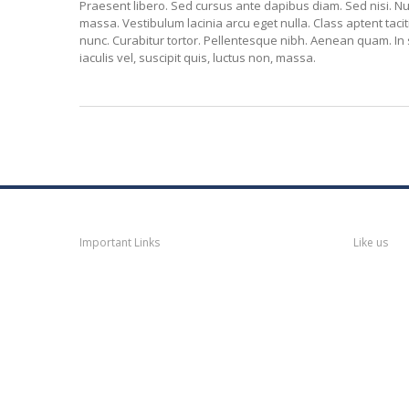
Praesent libero. Sed cursus ante dapibus diam. Sed nisi. N
massa. Vestibulum lacinia arcu eget nulla. Class aptent taci
nunc. Curabitur tortor. Pellentesque nibh. Aenean quam. In s
iaculis vel, suscipit quis, luctus non, massa.
Navigation
Faceb
Important Links
Like us
Thane
News
Thane
Municipal Corporation
Bhiwandi
Municipal Corporation
Kalyan
Dombivli Municipal
Corporation