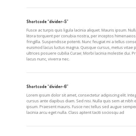
Shortcode “divider-5”
Fusce ac turpis quis ligula lacinia aliquet. Mauris ipsum. Nu
litora torquent per conubia nostra, per inceptos himenaeos. N
fringilla. Suspendisse potenti. Nunc feugiat mi a tellus con
euismod lacus luctus magna. Quisque cursus, metus vitae p
ultrices posuere cubilia Curae; Morbi lacinia molestie dui. 
lacus nunc, viverra nec.
Shortcode “divider-6”
Lorem ipsum dolor sit amet, consectetur adipiscing elit. Inte
cursus ante dapibus diam. Sed nisi. Nulla quis sem at nibh 
ipsum. Praesent mauris. Fusce nec tellus sed augue sempe
lacinia arcu eget nulla. Class aptent taciti sociosqu ad