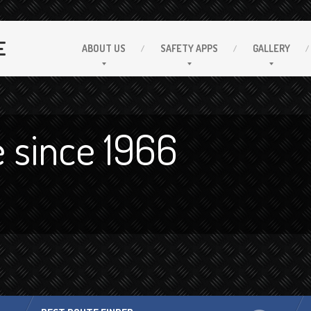
E
ABOUT
US
SAFETY
APPS
GALLERY
 since 1966