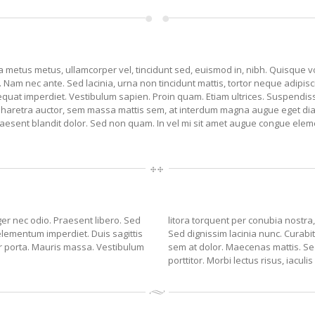
lla metus metus, ullamcorper vel, tincidunt sed, euismod in, nibh. Quisque 
am nec ante. Sed lacinia, urna non tincidunt mattis, tortor neque adipiscin
sequat imperdiet. Vestibulum sapien. Proin quam. Etiam ultrices. Suspendiss
haretra auctor, sem massa mattis sem, at interdum magna augue eget diam.
Praesent blandit dolor. Sed non quam. In vel mi sit amet augue congue elem
ger nec odio. Praesent libero. Sed
litora torquent per conubia nostra,
elementum imperdiet. Duis sagittis
Sed dignissim lacinia nunc. Curabi
r porta. Mauris massa. Vestibulum
sem at dolor. Maecenas mattis. Sed 
porttitor. Morbi lectus risus, iaculi