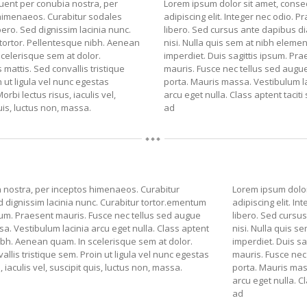
quent per conubia nostra, per
Lorem ipsum dolor sit amet, conse
himenaeos. Curabitur sodales
adipiscing elit. Integer nec odio. P
libero. Sed dignissim lacinia nunc.
libero. Sed cursus ante dapibus d
 tortor. Pellentesque nibh. Aenean
nisi. Nulla quis sem at nibh eleme
scelerisque sem at dolor.
imperdiet. Duis sagittis ipsum. Pr
attis. Sed convallis tristique
mauris. Fusce nec tellus sed aug
 ut ligula vel nunc egestas
porta. Mauris massa. Vestibulum l
Morbi lectus risus, iaculis vel,
arcu eget nulla. Class aptent taciti
uis, luctus non, massa.
ad
a nostra, per inceptos himenaeos. Curabitur
Lorem ipsum dolor
ed dignissim lacinia nunc. Curabitur tortor.ementum
adipiscing elit. I
psum. Praesent mauris. Fusce nec tellus sed augue
libero. Sed cursu
. Vestibulum lacinia arcu eget nulla. Class aptent
nisi. Nulla quis 
nibh. Aenean quam. In scelerisque sem at dolor.
imperdiet. Duis sa
llis tristique sem. Proin ut ligula vel nunc egestas
mauris. Fusce nec
, iaculis vel, suscipit quis, luctus non, massa.
porta. Mauris mas
arcu eget nulla. C
ad