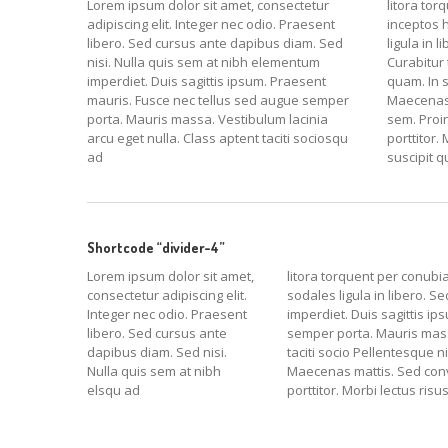
Lorem ipsum dolor sit amet, consectetur
litora tor
adipiscing elit. Integer nec odio. Praesent
inceptos 
libero. Sed cursus ante dapibus diam. Sed
ligula in 
nisi. Nulla quis sem at nibh elementum
Curabitur
imperdiet. Duis sagittis ipsum. Praesent
quam. In 
mauris. Fusce nec tellus sed augue semper
Maecenas m
porta. Mauris massa. Vestibulum lacinia
sem. Proin
arcu eget nulla. Class aptent taciti sociosqu
porttitor. 
ad
suscipit q
Shortcode “divider-4”
Lorem ipsum dolor sit amet,
litora torquent per conubi
consectetur adipiscing elit.
sodales ligula in libero. S
Integer nec odio. Praesent
imperdiet. Duis sagittis i
libero. Sed cursus ante
semper porta. Mauris massa
dapibus diam. Sed nisi.
taciti socio Pellentesque 
Nulla quis sem at nibh
Maecenas mattis. Sed conva
elsqu ad
porttitor. Morbi lectus risus