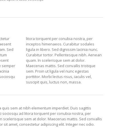
ctetur
litora torquent per conubia nostra, per
raesent
inceptos himenaeos. Curabitur sodales
iam. Sed
ligula in libero. Sed dignissim lacinia nunc.
ntum
Curabitur tortor. Pellentesque nibh. Aenean
aesent
quam. In scelerisque sem at dolor.
ue semper
Maecenas mattis. Sed convallis tristique
acinia
sem. Proin ut ligula vel nunc egestas
 sociosqu
porttitor. Morbi lectus risus, iaculis vel,
suscipit quis, luctus non, massa.
la quis sem at nibh elementum imperdiet. Duis sagittis
i sociosqu ad litora torquent per conubia nostra, per
 In scelerisque sem at dolor. Maecenas mattis. Sed convallis
or sit amet, consectetur adipiscing elit. Integer nec odio.